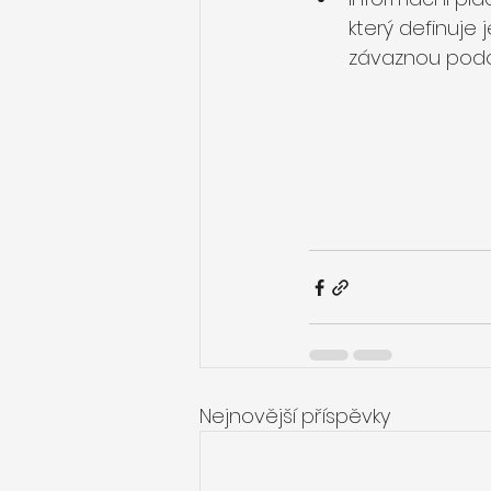
který definuje j
závaznou podo
Nejnovější příspěvky