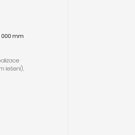
x1 000 mm 
ealizace 
lešení), 