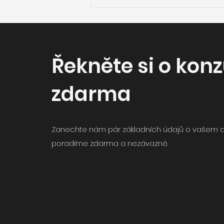
Jak proměnit
problémový dům v
úsporné a hodnotnější
bydlení? Příběh Trojdomí
Řekněte si o konz
v Dejvicích
zdarma
Zanechte nám pár základních údajů o vašem
poradíme zdarma a nezávazně.