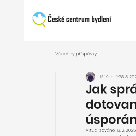
Všechny příspěvky
Jiří Kudlič
28. 3. 20
Jak sprá
dotovan
úsporá
Aktualizováno:
13. 2. 2025