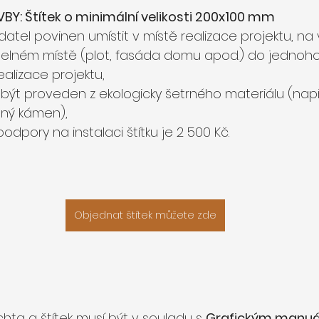
: Štítek o minimální velikosti 200x100 mm 
žadatel povinen umístit v místě realizace projektu, na 
telném místě (plot, fasáda domu apod.) do jednoho
realizace projektu, 
í být proveden z ekologicky šetrného materiálu (např
ný kámen), 
podpory na instalaci štítku je 2 500 Kč.
Objednat štítek můžete zde
hta a štítek musí být v souladu s 
Grafickým manua