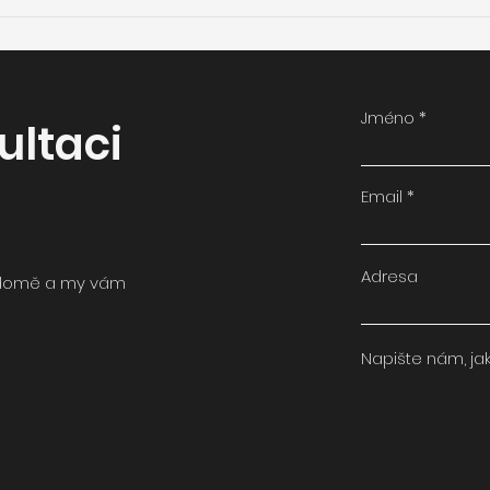
Dotace pro bytové domy
Jak
se vracejí. Nově ve formě
mod
bezúročného úvěr
pro 
Jméno
ultaci
Email
Adresa
 domě a my vám
Napište nám, ja