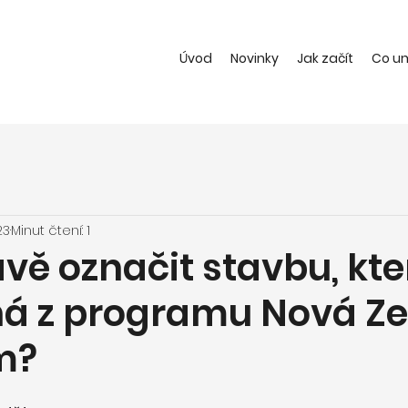
Úvod
Novinky
Jak začít
Co u
23
Minut čtení: 1
vě označit stavbu, kte
á z programu Nová Ze
m?