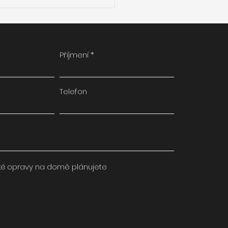
 proměnit panelák na
erní bydlení? Lodžie
všechny.
Příjmení
Telefon
ké opravy na domě plánujete