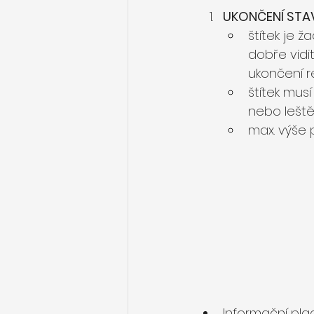
UKONČENÍ STAVBY
štítek je 
dobře vidi
ukončení 
štítek mus
nebo leště
max. výše 
Informační plac