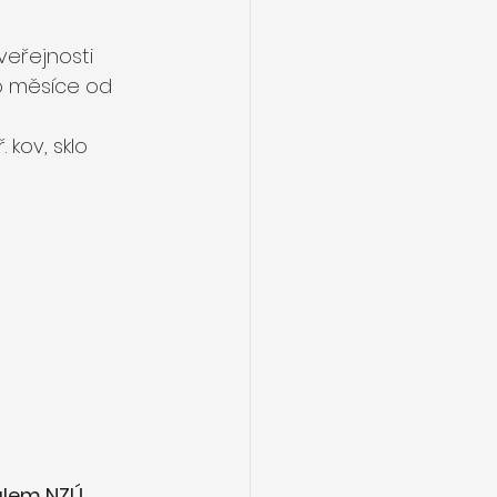
veřejnosti 
 měsíce od 
. kov, sklo 
́lem NZÚ
, 