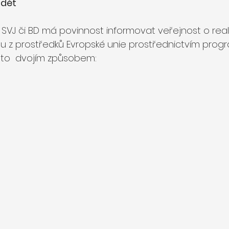
idět
j. SVJ či BD má povinnost informovat veřejnost o real
tu z prostředků Evropské unie prostřednictvím pro
a to  dvojím způsobem: 